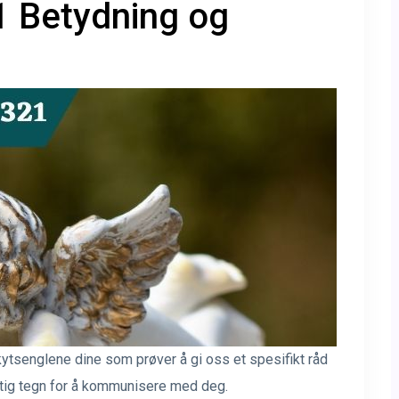
 Betydning og
kytsenglene dine som prøver å gi oss et spesifikt råd
ktig tegn for å kommunisere med deg.