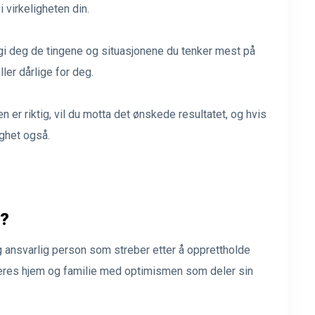
i virkeligheten din.
 gi deg de tingene og situasjonene du tenker mest på
ler dårlige for deg.
n er riktig, vil du motta det ønskede resultatet, og hvis
lighet også.
e?
g ansvarlig person som streber etter å opprettholde
 deres hjem og familie med optimismen som deler sin