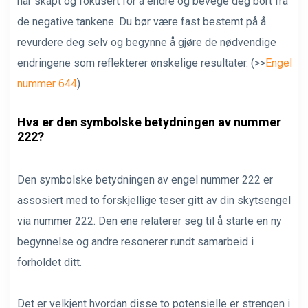
har skapt og fokusert for å endre og bevege deg bort fra
de negative tankene. Du bør være fast bestemt på å
revurdere deg selv og begynne å gjøre de nødvendige
endringene som reflekterer ønskelige resultater. (>>
Engel
nummer 644
)
Hva er den symbolske betydningen av nummer
222?
Den symbolske betydningen av engel nummer 222 er
assosiert med to forskjellige teser gitt av din skytsengel
via nummer 222. Den ene relaterer seg til å starte en ny
begynnelse og andre resonerer rundt samarbeid i
forholdet ditt.
Det er velkjent hvordan disse to potensielle er strengen i