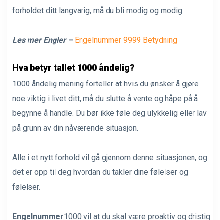
forholdet ditt langvarig, må du bli modig og modig.
Les mer Engler –
Engelnummer 9999 Betydning
Hva betyr tallet 1000 åndelig?
1000 åndelig mening forteller at hvis du ønsker å gjøre
noe viktig i livet ditt, må du slutte å vente og håpe på å
begynne å handle. Du bør ikke føle deg ulykkelig eller lav
på grunn av din nåværende situasjon.
Alle i et nytt forhold vil gå gjennom denne situasjonen, og
det er opp til deg hvordan du takler dine følelser og
følelser.
Engelnummer
1000 vil at du skal være proaktiv og dristig