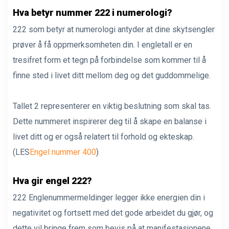
Hva betyr nummer 222 i numerologi?
222 som betyr at numerologi antyder at dine skytsengler
prøver å få oppmerksomheten din. I engletall er en
tresifret form et tegn på forbindelse som kommer til å
finne sted i livet ditt mellom deg og det guddommelige.
Tallet 2 representerer en viktig beslutning som skal tas.
Dette nummeret inspirerer deg til å skape en balanse i
livet ditt og er også relatert til forhold og ekteskap.
(LES
Engel nummer 400
)
Hva gir engel 222?
222 Englenummermeldinger legger ikke energien din i
negativitet og fortsett med det gode arbeidet du gjør, og
dette vil bringe frem som bevis på at manifestasjonene