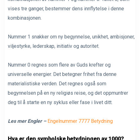
vises tre ganger, bestemmer dens innflytelse i denne
kombinasjonen.
Nummer 1 snakker om ny begynnelse, unikhet, ambisjoner,
viljestyrke, lederskap, initiativ og autoritet.
Nummer 0 regnes som flere av Guds krefter og
universelle energier. Det betegner frihet fra denne
materialistiske verden. Det regnes også som
begynnelsen på en ny religiøs reise, og det oppmuntrer
deg til å starte en ny syklus eller fase i livet ditt.
Les mer Engler –
Engelnummer 7777 Betydning
Hva er den symbolske betydningen av 1000?