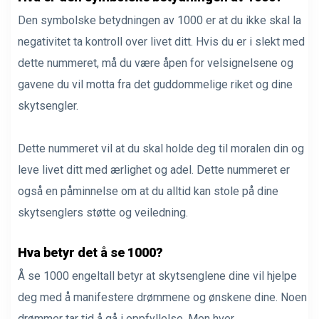
Den symbolske betydningen av 1000 er at du ikke skal la
negativitet ta kontroll over livet ditt. Hvis du er i slekt med
dette nummeret, må du være åpen for velsignelsene og
gavene du vil motta fra det guddommelige riket og dine
skytsengler.
Dette nummeret vil at du skal holde deg til moralen din og
leve livet ditt med ærlighet og adel. Dette nummeret er
også en påminnelse om at du alltid kan stole på dine
skytsenglers støtte og veiledning.
Hva betyr det å se 1000?
Å se 1000 engeltall betyr at skytsenglene dine vil hjelpe
deg med å manifestere drømmene og ønskene dine. Noen
drømmer tar tid å gå i oppfyllelse. Men hver