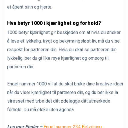
et åpent sinn og hjerte.
Hva betyr 1000 i kjærlighet og forhold?
1000 betyr kjærlighet gir beskjeden om at hvis du ønsker
å leve et lykkelig, trygt og bekymringsløst liv, må du vise
respekt for partneren din. Hvis du skal se partneren din
lykkelig, bør du gi like mye kjærlighet og omsorg til
partneren din.
Engel nummer 1000 vil at du skal bruke dine kreative ideer
når du viser kjærlighet til partneren din, og du bør ikke la
stresset med arbeidet ditt ødelegge ditt utmerkede
forhold. Du må elske uten agenda.
Les mer Engler –
Engel nummer 234 Betydning