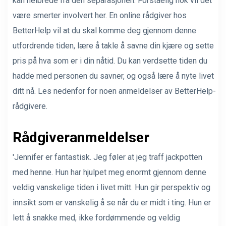
kan helbrede fra den separasjonen. Forståelig nok vil det
være smerter involvert her. En online rådgiver hos
BetterHelp vil at du skal komme deg gjennom denne
utfordrende tiden, lære å takle å savne din kjære og sette
pris på hva som er i din nåtid. Du kan verdsette tiden du
hadde med personen du savner, og også lære å nyte livet
ditt nå. Les nedenfor for noen anmeldelser av BetterHelp-
rådgivere.
Rådgiveranmeldelser
'Jennifer er fantastisk. Jeg føler at jeg traff jackpotten
med henne. Hun har hjulpet meg enormt gjennom denne
veldig vanskelige tiden i livet mitt. Hun gir perspektiv og
innsikt som er vanskelig å se når du er midt i ting. Hun er
lett å snakke med, ikke fordømmende og veldig