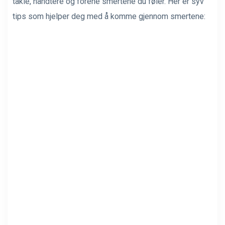
takle, håndtere og forene smertene du føler. Her er syv
tips som hjelper deg med å komme gjennom smertene: