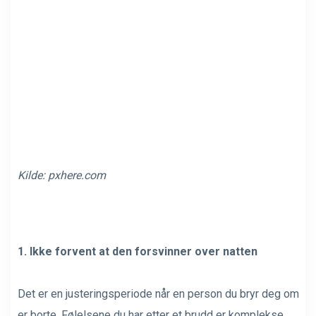
Kilde:
pxhere.com
1. Ikke forvent at den forsvinner over natten
Det er en justeringsperiode når en person du bryr deg om
er borte. Følelsene du har etter et brudd er komplekse